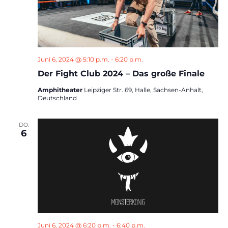
Juni 6, 2024 @ 5:10 p.m.
-
6:20 p.m.
Der Fight Club 2024 – Das große Finale
Amphitheater
Leipziger Str. 69, Halle, Sachsen-Anhalt,
Deutschland
DO.
6
Juni 6, 2024 @ 6:20 p.m.
-
6:40 p.m.