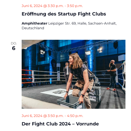
Juni 6, 2024 @ 3:30 p.m.
-
3:50 p.m.
Eröffnung des Startup Fight Clubs
Amphitheater
Leipziger Str. 69, Halle, Sachsen-Anhalt,
Deutschland
DO.
6
Juni 6, 2024 @ 3:50 p.m.
-
4:50 p.m.
Der Fight Club 2024 – Vorrunde