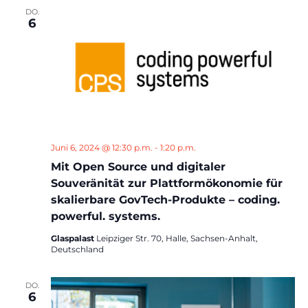
DO.
6
Juni 6, 2024 @ 12:30 p.m.
-
1:20 p.m.
Mit Open Source und digitaler
Souveränität zur Plattformökonomie für
skalierbare GovTech-Produkte – coding.
powerful. systems.
Glaspalast
Leipziger Str. 70, Halle, Sachsen-Anhalt,
Deutschland
DO.
6