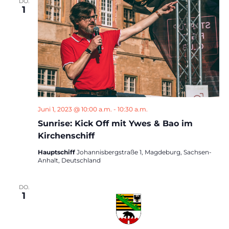
DO.
1
Juni 1, 2023 @ 10:00 a.m.
-
10:30 a.m.
Sunrise: Kick Off mit Ywes & Bao im
Kirchenschiff
Hauptschiff
Johannisbergstraße 1, Magdeburg, Sachsen-
Anhalt, Deutschland
DO.
1