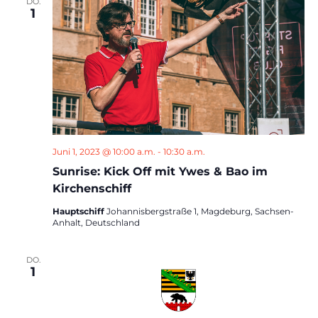
DO.
1
Juni 1, 2023 @ 10:00 a.m.
-
10:30 a.m.
Sunrise: Kick Off mit Ywes & Bao im
Kirchenschiff
Hauptschiff
Johannisbergstraße 1, Magdeburg, Sachsen-
Anhalt, Deutschland
DO.
1