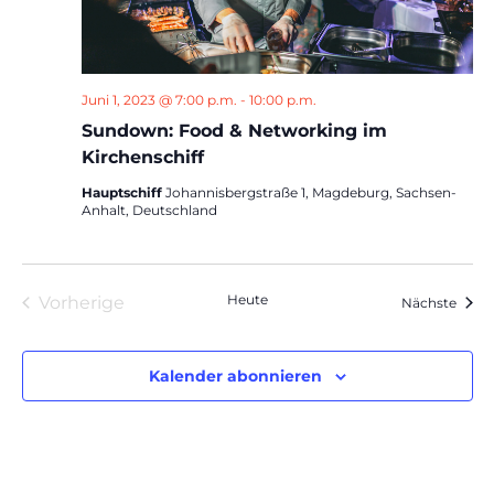
Juni 1, 2023 @ 7:00 p.m.
-
10:00 p.m.
Sundown: Food & Networking im
Kirchenschiff
Hauptschiff
Johannisbergstraße 1, Magdeburg, Sachsen-
Anhalt, Deutschland
Heute
Vorherige
Veran
Nächste
Veranstaltungen
Kalender abonnieren