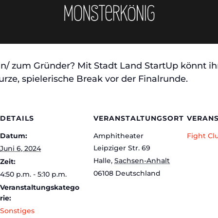
n/ zum Gründer? Mit Stadt Land StartUp könnt ihr
rze, spielerische Break vor der Finalrunde.
DETAILS
VERANSTALTUNGSORT
VERANS
Datum:
Amphitheater
Fight Cl
Leipziger Str. 69
Juni 6, 2024
Halle
,
Sachsen-Anhalt
Zeit:
06108
Deutschland
4:50 p.m. - 5:10 p.m.
Veranstaltungskatego
rie:
Sonstiges