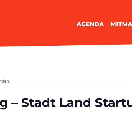
AGENDA
MITM
unden.
 – Stadt Land Start