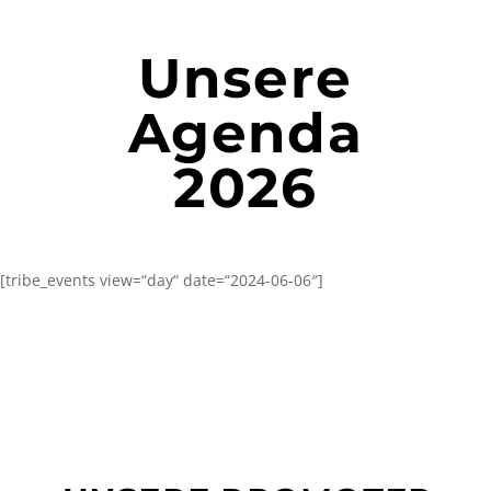
Unsere
Agenda
2026
[tribe_events view=“day“ date=“2024-06-06″]