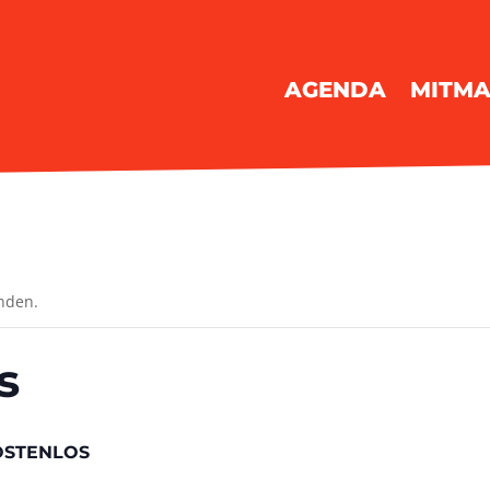
AGENDA
MITM
unden.
s
OSTENLOS