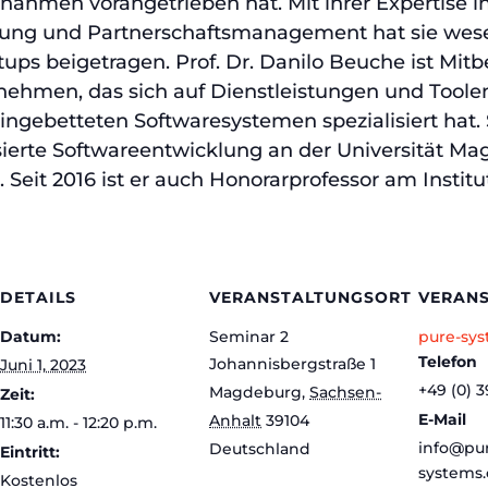
nahmen vorangetrieben hat. Mit ihrer Expertise i
ung und Partnerschaftsmanagement hat sie wese
ups beigetragen. Prof. Dr. Danilo Beuche ist Mi
ehmen, das sich auf Dienstleistungen und Toolen
ingebetteten Softwaresystemen spezialisiert hat. 
sierte Softwareentwicklung an der Universität M
Seit 2016 ist er auch Honorarprofessor am Institu
DETAILS
VERANSTALTUNGSORT
VERANS
Datum:
Seminar 2
pure-sy
Telefon
Johannisbergstraße 1
Juni 1, 2023
+49 (0) 3
Magdeburg
,
Sachsen-
Zeit:
E-Mail
Anhalt
39104
11:30 a.m. - 12:20 p.m.
info@pu
Deutschland
Eintritt:
systems
Kostenlos