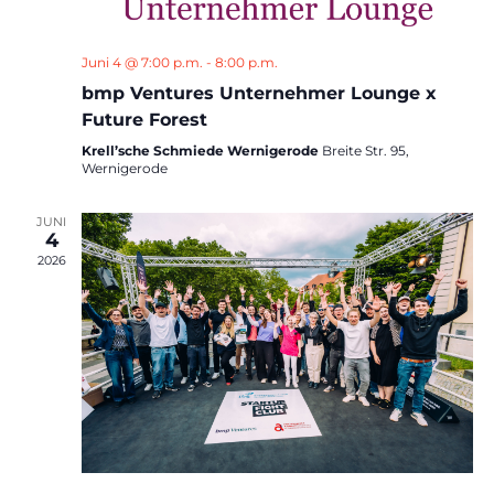
Juni 4 @ 7:00 p.m.
-
8:00 p.m.
bmp Ventures Unternehmer Lounge x
Future Forest
Krell’sche Schmiede Wernigerode
Breite Str. 95,
Wernigerode
JUNI
4
2026