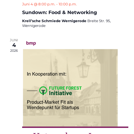
Juni 4 @ 8:00 p.m.
-
10:00 p.m.
Sundown: Food & Networking
Krell’sche Schmiede Wernigerode
Breite Str. 95,
Wernigerode
JUNI
4
2026