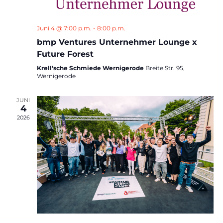
Juni 4 @ 7:00 p.m.
-
8:00 p.m.
bmp Ventures Unternehmer Lounge x
Future Forest
Krell’sche Schmiede Wernigerode
Breite Str. 95,
Wernigerode
JUNI
4
2026