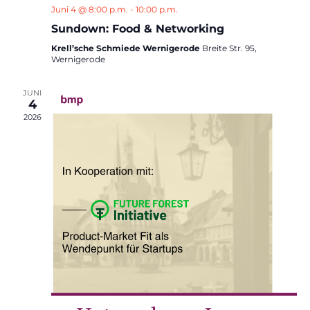
Juni 4 @ 8:00 p.m.
-
10:00 p.m.
Sundown: Food & Networking
Krell’sche Schmiede Wernigerode
Breite Str. 95,
Wernigerode
JUNI
4
2026