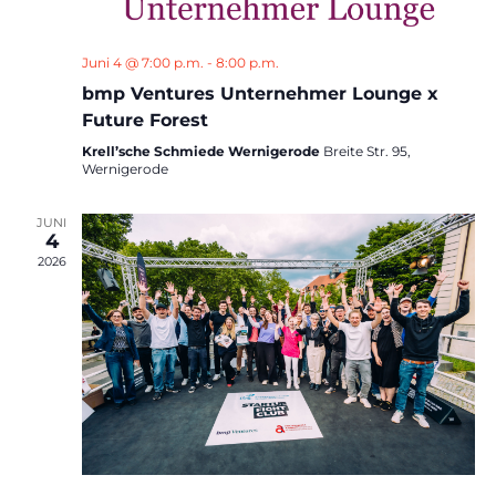
Juni 4 @ 7:00 p.m.
-
8:00 p.m.
bmp Ventures Unternehmer Lounge x
Future Forest
Krell’sche Schmiede Wernigerode
Breite Str. 95,
Wernigerode
JUNI
4
2026