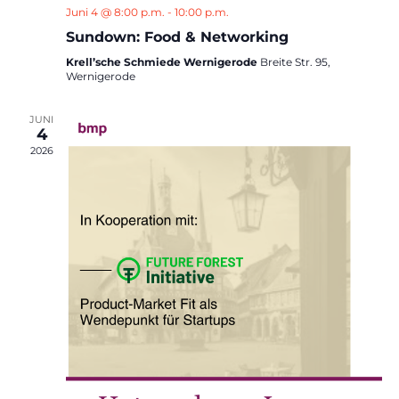
Juni 4 @ 8:00 p.m.
-
10:00 p.m.
Sundown: Food & Networking
Krell’sche Schmiede Wernigerode
Breite Str. 95,
Wernigerode
JUNI
4
2026