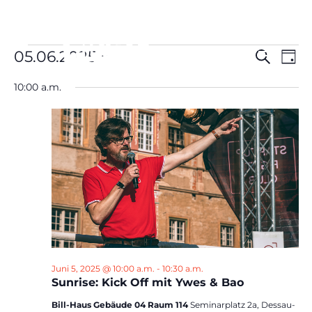
Veranstaltungen
Verans
Ver
05.06.2025
Suche
Tag
Ans
Suche
für
Datum
Nav
und
10:00 a.m.
Juni
wählen.
Ansich
5,
Naviga
2025
Juni 5, 2025 @ 10:00 a.m.
-
10:30 a.m.
Sunrise: Kick Off mit Ywes & Bao
Bill-Haus Gebäude 04 Raum 114
Seminarplatz 2a, Dessau-