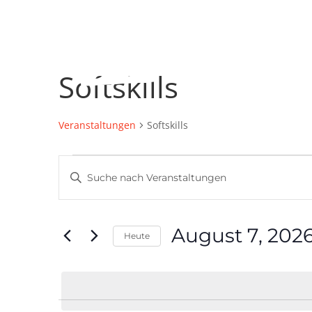
Softskills
Veranstaltungen
Softskills
Veranstaltungen
Veranstaltungen
Bitte
für
Suche
Schlüsselwort
August
und
eingeben.
7,
Ansichten,
Suche
2026
August 7, 202
Navigation
nach
Heute
Veranstaltungen
Datum
Schlüsselwort.
wählen.