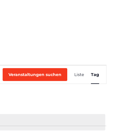
ACHEN
LETZTE EVENTS
TICKETS
Veranstaltung
Ansichten-
Veranstaltungen suchen
Liste
Tag
Navigation