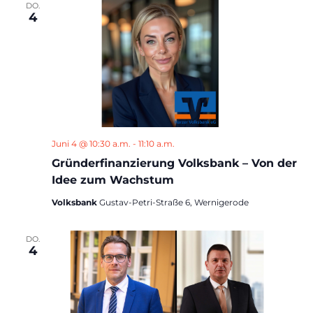
DO.
4
Juni 4 @ 10:30 a.m.
-
11:10 a.m.
Gründerfinanzierung Volksbank – Von der
Idee zum Wachstum
Volksbank
Gustav-Petri-Straße 6, Wernigerode
DO.
4