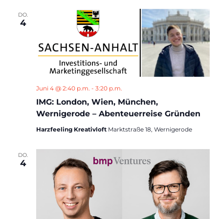
DO.
4
Juni 4 @ 2:40 p.m.
-
3:20 p.m.
IMG: London, Wien, München,
Wernigerode – Abenteuerreise Gründen
Harzfeeling Kreativloft
Marktstraße 18, Wernigerode
DO.
4