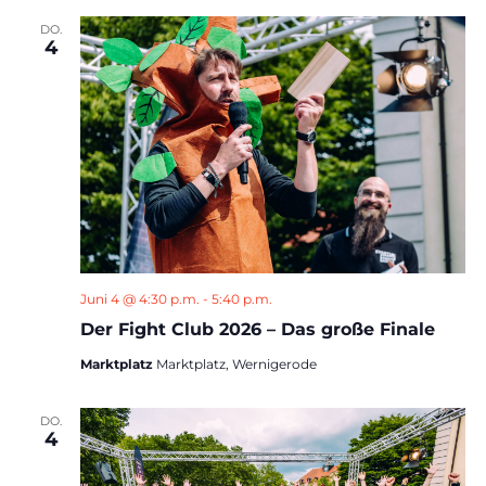
DO.
4
Juni 4 @ 4:30 p.m.
-
5:40 p.m.
Der Fight Club 2026 – Das große Finale
Marktplatz
Marktplatz, Wernigerode
DO.
4