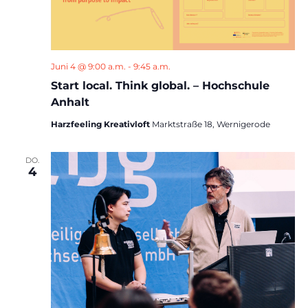
Juni 4 @ 9:00 a.m.
-
9:45 a.m.
Start local. Think global. – Hochschule
Anhalt
Harzfeeling Kreativloft
Marktstraße 18, Wernigerode
DO.
4