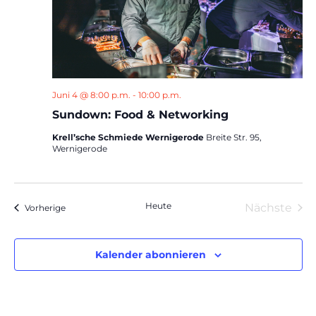
Juni 4 @ 8:00 p.m.
-
10:00 p.m.
Sundown: Food & Networking
Krell’sche Schmiede Wernigerode
Breite Str. 95,
Wernigerode
Heute
Nächste
Veranstaltungen
Vorherige
Veranst
Kalender abonnieren