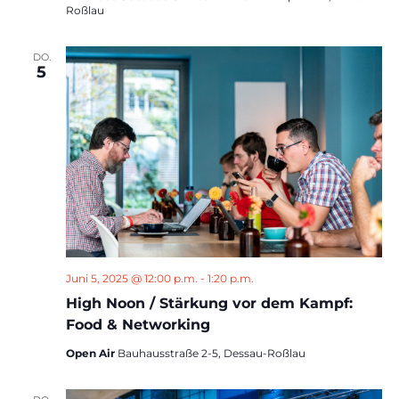
Roßlau
DO.
5
Juni 5, 2025 @ 12:00 p.m.
-
1:20 p.m.
High Noon / Stärkung vor dem Kampf:
Food & Networking
Open Air
Bauhausstraße 2-5, Dessau-Roßlau