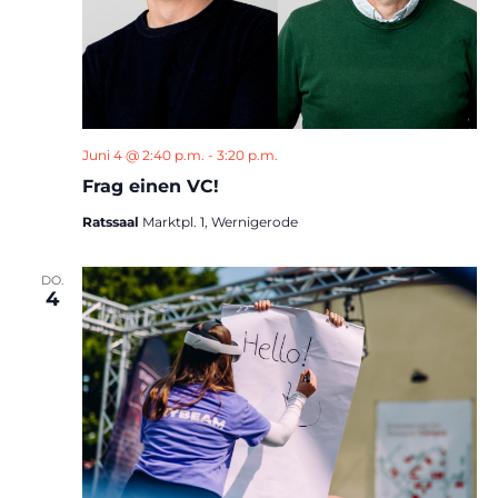
Juni 4 @ 2:40 p.m.
-
3:20 p.m.
Frag einen VC!
Ratssaal
Marktpl. 1, Wernigerode
DO.
4