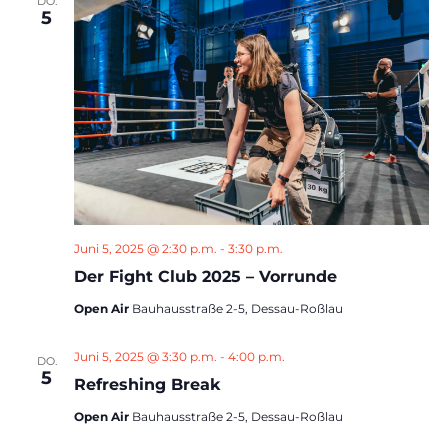
DO.
5
Juni 5, 2025 @ 2:30 p.m.
-
3:30 p.m.
Der Fight Club 2025 – Vorrunde
Open Air
Bauhausstraße 2-5, Dessau-Roßlau
Juni 5, 2025 @ 3:30 p.m.
-
4:00 p.m.
DO.
5
Refreshing Break
Open Air
Bauhausstraße 2-5, Dessau-Roßlau