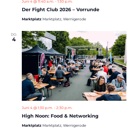
Juni 4 @ 11:40 a.m.
-
1:30 p.m.
Der Fight Club 2026 – Vorrunde
Marktplatz
Marktplatz, Wernigerode
DO.
4
Juni 4 @ 1:30 p.m.
-
2:30 p.m.
High Noon: Food & Networking
Marktplatz
Marktplatz, Wernigerode