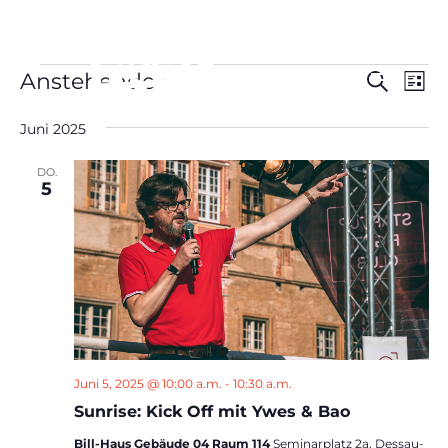
Veranstaltungen
Verans
Ver
Anstehende
Suche
Liste
Ans
Suche
Datum
Nav
und
Juni 2025
wählen.
Ansich
DO.
Naviga
5
Juni 5, 2025 @ 10:00 a.m.
-
10:30 a.m.
Sunrise: Kick Off mit Ywes & Bao
Bill-Haus Gebäude 04 Raum 114
Seminarplatz 2a, Dessau-