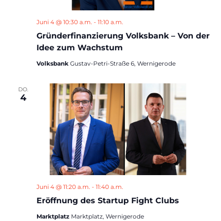
Juni 4 @ 10:30 a.m.
-
11:10 a.m.
Gründerfinanzierung Volksbank – Von der
Idee zum Wachstum
Volksbank
Gustav-Petri-Straße 6, Wernigerode
DO.
4
Juni 4 @ 11:20 a.m.
-
11:40 a.m.
Eröffnung des Startup Fight Clubs
Marktplatz
Marktplatz, Wernigerode