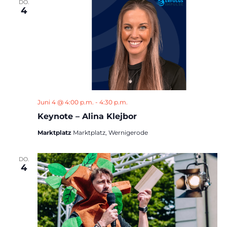
DO.
4
Juni 4 @ 4:00 p.m.
-
4:30 p.m.
Keynote – Alina Klejbor
Marktplatz
Marktplatz, Wernigerode
DO.
4