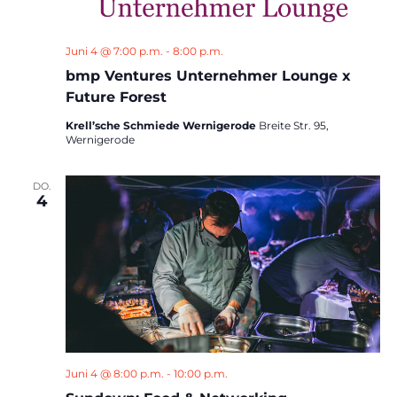
Juni 4 @ 7:00 p.m.
-
8:00 p.m.
bmp Ventures Unternehmer Lounge x
Future Forest
Krell’sche Schmiede Wernigerode
Breite Str. 95,
Wernigerode
DO.
4
Juni 4 @ 8:00 p.m.
-
10:00 p.m.