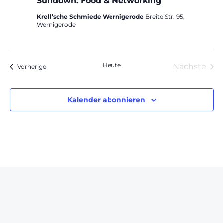
Sundown: Food & Networking
Krell’sche Schmiede Wernigerode
Breite Str. 95,
Wernigerode
Heute
Nächste
Veranstaltungen
Vorherige
Veranst
Kalender abonnieren