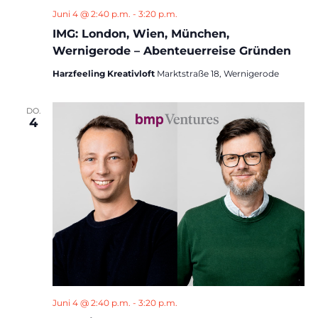
Juni 4 @ 2:40 p.m.
-
3:20 p.m.
IMG: London, Wien, München,
Wernigerode – Abenteuerreise Gründen
Harzfeeling Kreativloft
Marktstraße 18, Wernigerode
DO.
4
Juni 4 @ 2:40 p.m.
-
3:20 p.m.