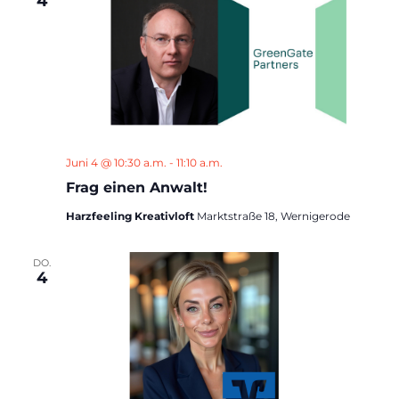
4
Juni 4 @ 10:30 a.m.
-
11:10 a.m.
Frag einen Anwalt!
Harzfeeling Kreativloft
Marktstraße 18, Wernigerode
DO.
4