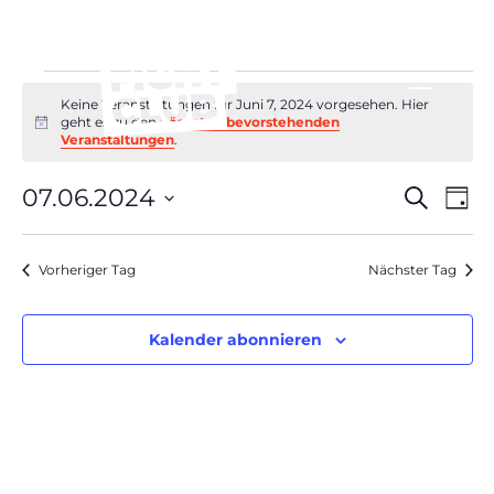
Veranstaltungen
Keine Veranstaltungen für Juni 7, 2024 vorgesehen. Hier
für
geht es zu den
nächsten bevorstehenden
Hinweis
Juni
Veranstaltungen
.
7,
Verans
Ver
07.06.2024
Suche
2024
Tag
Ans
Suche
Datum
Nav
und
wählen.
Vorheriger Tag
Nächster Tag
Ansich
Naviga
Kalender abonnieren