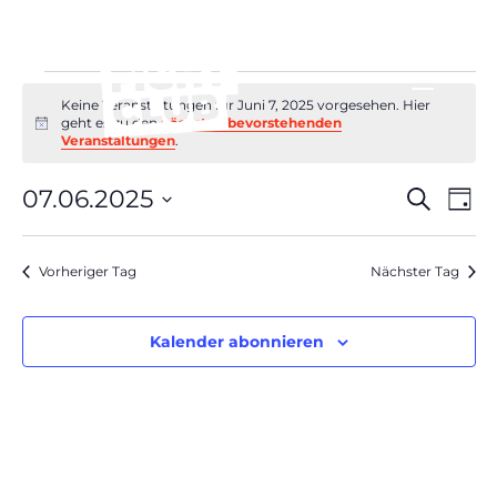
Veranstaltungen
Keine Veranstaltungen für Juni 7, 2025 vorgesehen. Hier
für
geht es zu den
nächsten bevorstehenden
Hinweis
Juni
Veranstaltungen
.
7,
Verans
Ver
07.06.2025
Suche
2025
Tag
Ans
Suche
Datum
Nav
und
wählen.
Vorheriger Tag
Nächster Tag
Ansich
Naviga
Kalender abonnieren