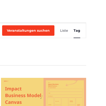
ACHEN
LETZTE EVENTS
TICKETS
Veranstaltung
Ansichten-
Veranstaltungen suchen
Liste
Tag
Navigation