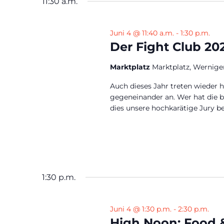
11:30 a.m.
Juni 4 @ 11:40 a.m.
-
1:30 p.m.
Der Fight Club 20
Marktplatz
Marktplatz, Wernige
Auch dieses Jahr treten wieder
gegeneinander an. Wer hat die be
dies unsere hochkarätige Jury b
1:30 p.m.
Juni 4 @ 1:30 p.m.
-
2:30 p.m.
High Noon: Food 