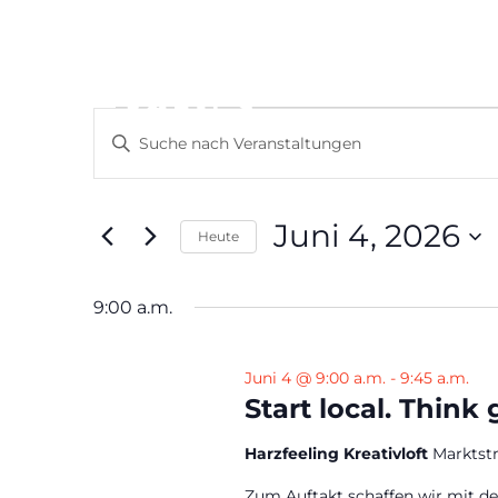
Veranstaltungen
Veranstaltungen
Bitte
Suche
für
Schlüsselwort
und
Juni
eingeben.
Ansichten,
4,
Suche
Juni 4, 2026
Navigation
nach
Heute
2026
Veranstaltungen
Datum
Schlüsselwort.
wählen.
9:00 a.m.
Juni 4 @ 9:00 a.m.
-
9:45 a.m.
Start local. Think
Harzfeeling Kreativloft
Marktst
Zum Auftakt schaffen wir mit 