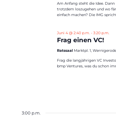
Am Anfang steht die Idee. Dann
trotzdem loszugehen und wo fä
einfach machen? Die IMG sprich
Juni 4 @ 2:40 p.m.
-
3:20 p.m.
Frag einen VC!
Ratssaal
Marktpl. 1, Wernigerod
Frag die langjährigen VC Investo
bmp Ventures, was du schon imm
3:00 p.m.