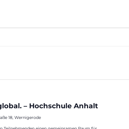
AGENDA
MITM
 global. – Hochschule Anhalt
raße 18, Wernigerode
den Teilnehmenden einen gemeinsamen Raum für