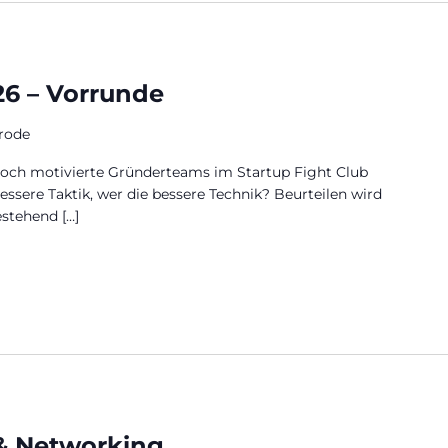
26 – Vorrunde
rode
 hoch motivierte Gründerteams im Startup Fight Club
ssere Taktik, wer die bessere Technik? Beurteilen wird
estehend […]
& Networking