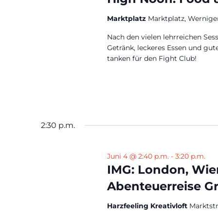
Marktplatz
Marktplatz, Wernige
Nach den vielen lehrreichen Sess
Getränk, leckeres Essen und gut
tanken für den Fight Club!
2:30 p.m.
Juni 4 @ 2:40 p.m.
-
3:20 p.m.
IMG: London, Wie
Abenteuerreise G
Harzfeeling Kreativloft
Marktst