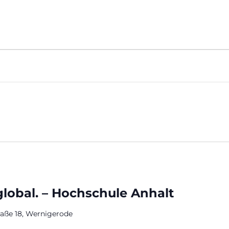
AGENDA
MITM
 global. – Hochschule Anhalt
raße 18, Wernigerode