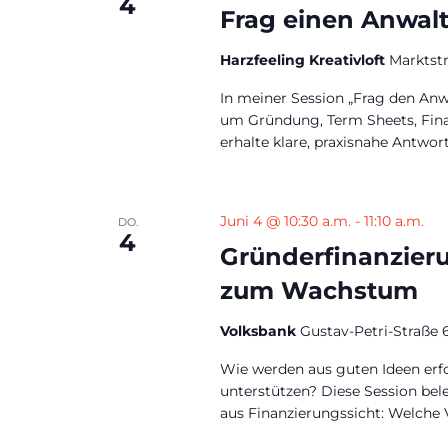
4
Frag einen Anwalt
Harzfeeling Kreativloft
Marktst
In meiner Session „Frag den Anw
um Gründung, Term Sheets, Fina
erhalte klare, praxisnahe Antwort
Juni 4 @ 10:30 a.m.
-
11:10 a.m.
DO.
4
Gründerfinanzier
zum Wachstum
Volksbank
Gustav-Petri-Straße 
Wie werden aus guten Ideen er
unterstützen? Diese Session be
aus Finanzierungssicht: Welche V