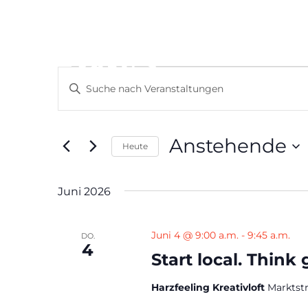
Veranstaltungen
Veranstaltungen
Bitte
Suche
Schlüsselwort
und
eingeben.
Ansichten,
Suche
Anstehende
Navigation
nach
Heute
Veranstaltungen
Datum
Schlüsselwort.
wählen.
Juni 2026
Juni 4 @ 9:00 a.m.
-
9:45 a.m.
DO.
4
Start local. Think
Harzfeeling Kreativloft
Marktst