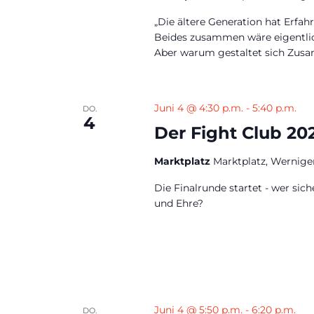
„Die ältere Generation hat Erfah
Beides zusammen wäre eigentlic
Aber warum gestaltet sich Zusa
Juni 4 @ 4:30 p.m.
-
5:40 p.m.
DO.
4
Der Fight Club 20
Marktplatz
Marktplatz, Wernige
Die Finalrunde startet - wer sic
und Ehre?
Juni 4 @ 5:50 p.m.
-
6:20 p.m.
DO.