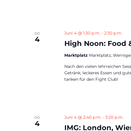
Juni 4 @ 1:30 p.m.
-
2:30 p.m.
DO.
4
High Noon: Food 
Marktplatz
Marktplatz, Wernige
Nach den vielen lehrreichen Sess
Getränk, leckeres Essen und gut
tanken für den Fight Club!
Juni 4 @ 2:40 p.m.
-
3:20 p.m.
DO.
4
IMG: London, Wie