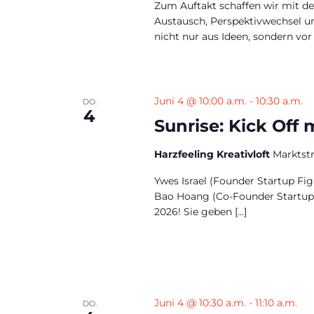
Zum Auftakt schaffen wir mit 
Austausch, Perspektivwechsel u
nicht nur aus Ideen, sondern vo
Juni 4 @ 10:00 a.m.
-
10:30 a.m.
DO.
4
Sunrise: Kick Off
Harzfeeling Kreativloft
Marktst
Ywes Israel (Founder Startup Fi
Bao Hoang (Co-Founder Startup F
2026! Sie geben […]
Juni 4 @ 10:30 a.m.
-
11:10 a.m.
DO.