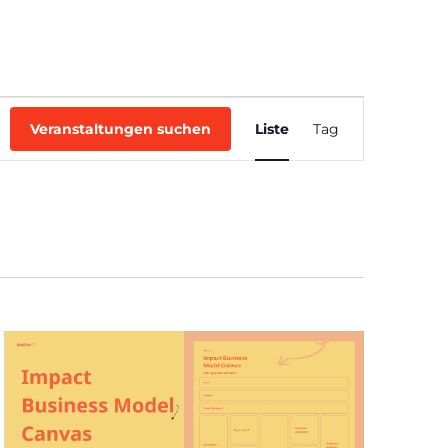
ACHEN
LETZTE EVENTS
TICKETS
Veranstaltung
Ansichten-
Veranstaltungen suchen
Liste
Tag
Navigation