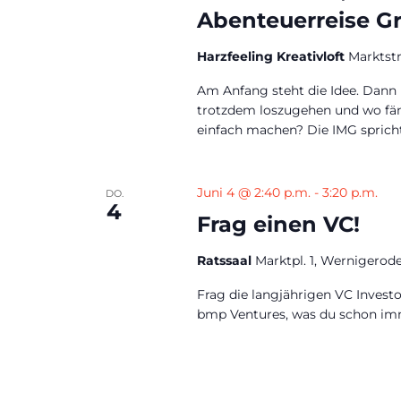
Abenteuerreise G
Harzfeeling Kreativloft
Marktst
Am Anfang steht die Idee. Dann
trotzdem loszugehen und wo fä
einfach machen? Die IMG sprich
Juni 4 @ 2:40 p.m.
-
3:20 p.m.
DO.
4
Frag einen VC!
Ratssaal
Marktpl. 1, Wernigerod
Frag die langjährigen VC Investo
bmp Ventures, was du schon imm