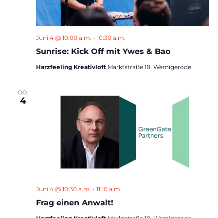
Juni 4 @ 10:00 a.m.
-
10:30 a.m.
Sunrise: Kick Off mit Ywes & Bao
Harzfeeling Kreativloft
Marktstraße 18, Wernigerode
DO.
4
Juni 4 @ 10:30 a.m.
-
11:10 a.m.
Frag einen Anwalt!