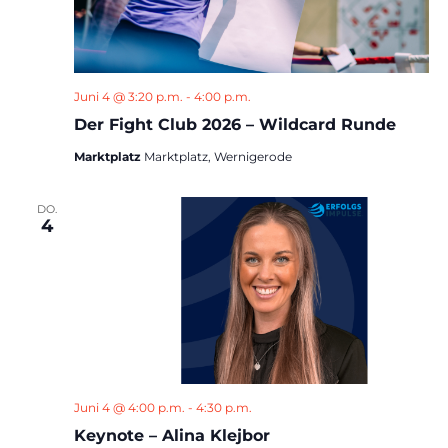
Juni 4 @ 3:20 p.m.
-
4:00 p.m.
Der Fight Club 2026 – Wildcard Runde
Marktplatz
Marktplatz, Wernigerode
DO.
4
Juni 4 @ 4:00 p.m.
-
4:30 p.m.
Keynote – Alina Klejbor