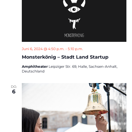
Juni 6, 2024 @ 4:50 p.m.
-
5:10 p.m.
Monsterkönig – Stadt Land Startup
Amphitheater
Leipziger Str. 69, Halle, Sachsen-Anhalt,
Deutschland
DO.
6