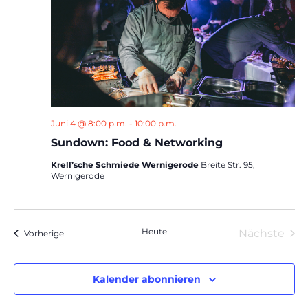
Juni 4 @ 8:00 p.m.
-
10:00 p.m.
Sundown: Food & Networking
Krell’sche Schmiede Wernigerode
Breite Str. 95,
Wernigerode
Heute
Nächste
Veranstaltungen
Vorherige
Veranst
Kalender abonnieren