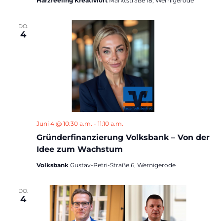
Harzfeeling Kreativloft
Marktstraße 18, Wernigerode
DO.
4
Juni 4 @ 10:30 a.m.
-
11:10 a.m.
Gründerfinanzierung Volksbank – Von der
Idee zum Wachstum
Volksbank
Gustav-Petri-Straße 6, Wernigerode
DO.
4