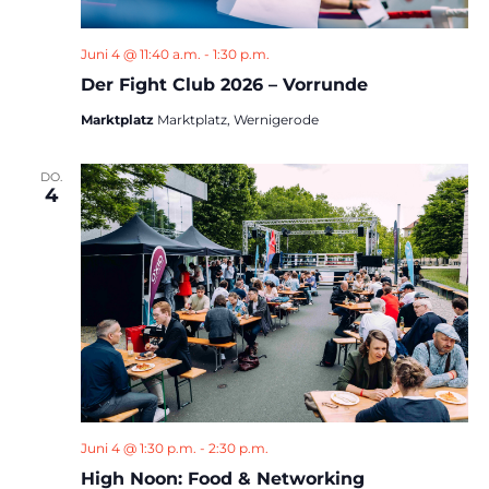
Juni 4 @ 11:40 a.m.
-
1:30 p.m.
Der Fight Club 2026 – Vorrunde
Marktplatz
Marktplatz, Wernigerode
DO.
4
Juni 4 @ 1:30 p.m.
-
2:30 p.m.
High Noon: Food & Networking