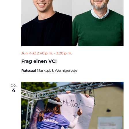
Juni 4 @ 2:40 p.m.
-
3:20 p.m.
Frag einen VC!
Ratssaal
Marktpl. 1, Wernigerode
DO.
4