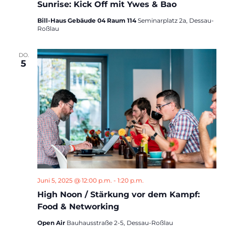
Sunrise: Kick Off mit Ywes & Bao
Bill-Haus Gebäude 04 Raum 114
Seminarplatz 2a, Dessau-
Roßlau
DO.
5
Juni 5, 2025 @ 12:00 p.m.
-
1:20 p.m.
High Noon / Stärkung vor dem Kampf:
Food & Networking
Open Air
Bauhausstraße 2-5, Dessau-Roßlau