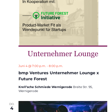
Juni 4 @ 7:00 p.m.
-
8:00 p.m.
bmp Ventures Unternehmer Lounge x
Future Forest
Krell’sche Schmiede Wernigerode
Breite Str. 95,
Wernigerode
DO.
4