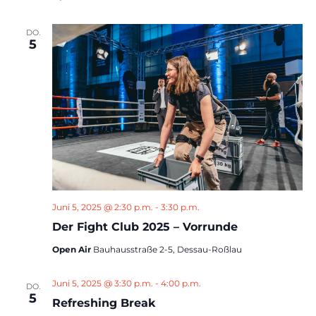
DO.
5
Juni 5, 2025 @ 2:30 p.m.
-
3:30 p.m.
Der Fight Club 2025 – Vorrunde
Open Air
Bauhausstraße 2-5, Dessau-Roßlau
Juni 5, 2025 @ 3:30 p.m.
-
4:00 p.m.
DO.
5
Refreshing Break