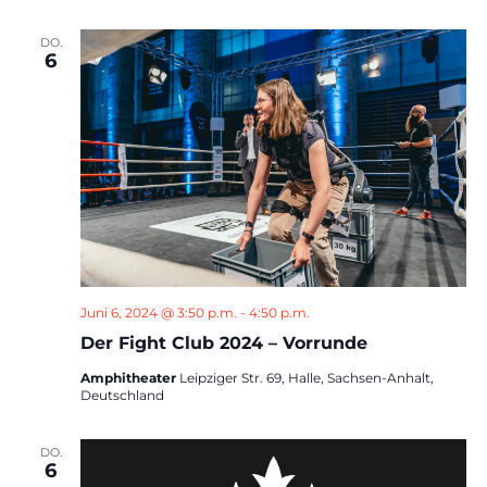
DO.
6
Juni 6, 2024 @ 3:50 p.m.
-
4:50 p.m.
Der Fight Club 2024 – Vorrunde
Amphitheater
Leipziger Str. 69, Halle, Sachsen-Anhalt,
Deutschland
DO.
6