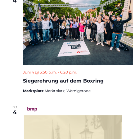
4
Juni 4 @ 5:50 p.m.
-
6:20 p.m.
Siegerehrung auf dem Boxring
Marktplatz
Marktplatz, Wernigerode
DO.
4