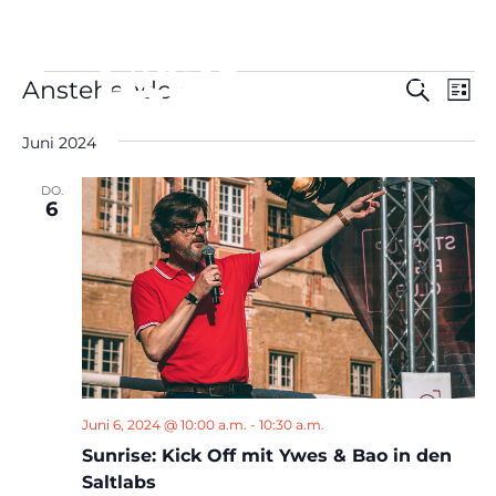
Veranstaltungen
Verans
Ver
Anstehende
Suche
Liste
Ans
Suche
Datum
Nav
und
Juni 2024
wählen.
Ansich
DO.
Naviga
6
Juni 6, 2024 @ 10:00 a.m.
-
10:30 a.m.
Sunrise: Kick Off mit Ywes & Bao in den
Saltlabs