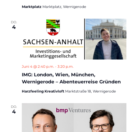
Marktplatz
Marktplatz, Wernigerode
DO.
4
Juni 4 @ 2:40 p.m.
-
3:20 p.m.
IMG: London, Wien, München,
Wernigerode – Abenteuerreise Gründen
Harzfeeling Kreativloft
Marktstraße 18, Wernigerode
DO.
4